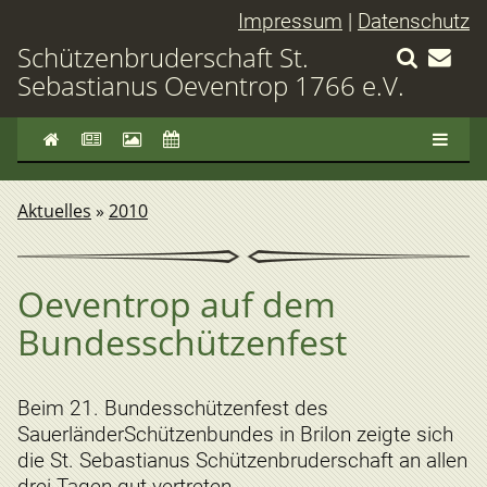
Impressum
|
Datenschutz
Schützenbruderschaft St.
Sebastianus Oeventrop 1766 e.V.
Aktuelles
»
2010
Oeventrop auf dem
Bundesschützenfest
Beim 21. Bundesschützenfest des
SauerländerSchützenbundes in Brilon zeigte sich
die St. Sebastianus Schützenbruderschaft an allen
drei Tagen gut vertreten.