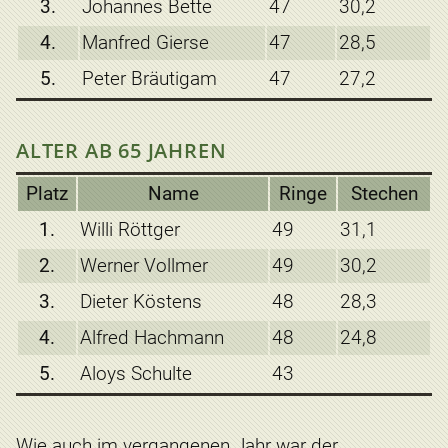
3.
Johannes Bette
47
30,2
4.
Manfred Gierse
47
28,5
5.
Peter Bräutigam
47
27,2
ALTER AB 65 JAHREN
Platz
Name
Ringe
Stechen
1.
Willi Röttger
49
31,1
2.
Werner Vollmer
49
30,2
3.
Dieter Köstens
48
28,3
4.
Alfred Hachmann
48
24,8
5.
Aloys Schulte
43
Wie auch im vergangenen Jahr war der