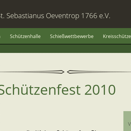
t. Sebastianus Oeventrop 1766 e.V.
n
Schützenhalle
Schießwettbewerbe
Kreisschütze
 Schützenfest 2010
V