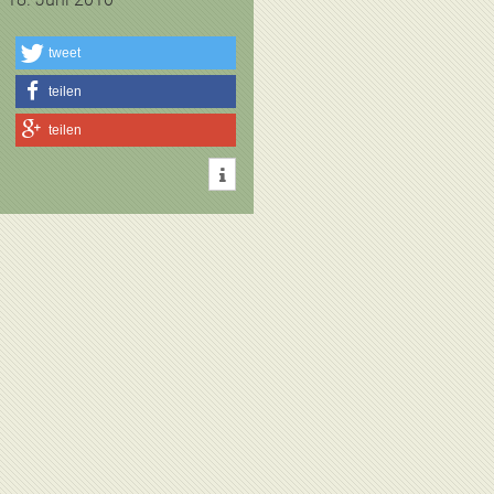
tweet
teilen
teilen