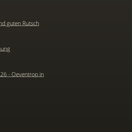
nd guten Rutsch
hung
026 - Oeventrop in