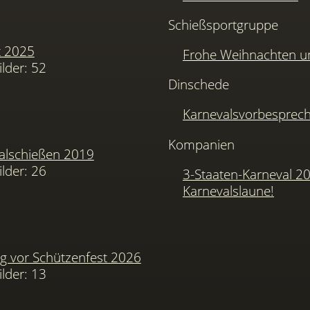
Schießsportgruppe
t 2025
Frohe Weihnachten u
ilder: 52
Dinschede
Karnevalsvorbesprec
Kompanien
alschießen 2019
ilder: 26
3-Staaten-Karneval 2
Karnevalslaune!
 vor Schützenfest 2026
ilder: 13