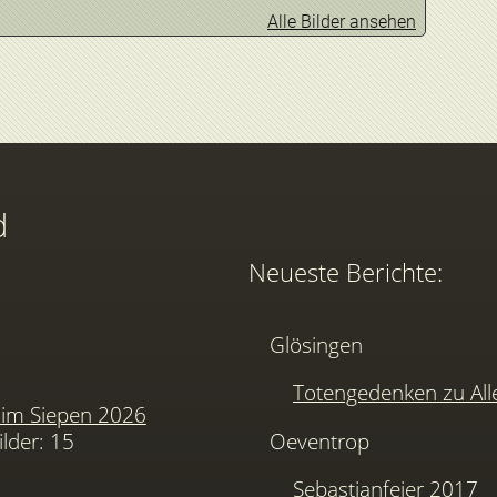
Alle Bilder ansehen
Das Königspaar 
Schützenkompan
d
Neueste Berichte:
Glösingen
Totengedenken zu Alle
im Siepen 2026
ilder: 15
Oeventrop
Sebastianfeier 2017