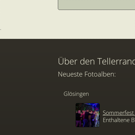
Über den Tellerran
s und Susanne Bräutigam -
Neueste Fotoalben:
Glösingen
Sommerfest 
Enthaltene B