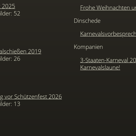
t 2025
Frohe Weihnachten u
ilder: 52
Dinschede
Karnevalsvorbesprec
Kompanien
alschießen 2019
ilder: 26
3-Staaten-Karneval 2
Karnevalslaune!
 vor Schützenfest 2026
ilder: 13