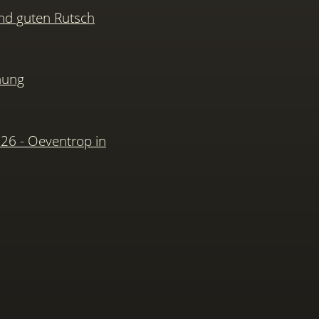
nd guten Rutsch
hung
026 - Oeventrop in