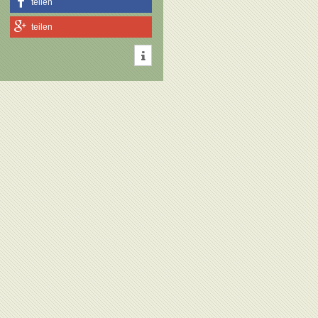
teilen
teilen