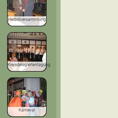
Herbstversammlung
Kreisdelegiertentagung
Karneval