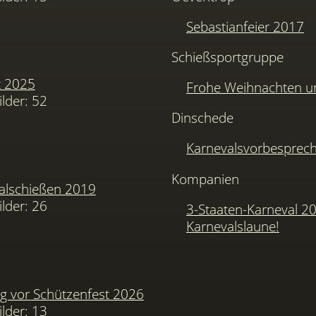
Sebastianfeier 2017
Schießsportgruppe
t 2025
Frohe Weihnachten u
ilder: 52
Dinschede
Karnevalsvorbesprec
Kompanien
alschießen 2019
ilder: 26
3-Staaten-Karneval 2
Karnevalslaune!
 vor Schützenfest 2026
ilder: 13