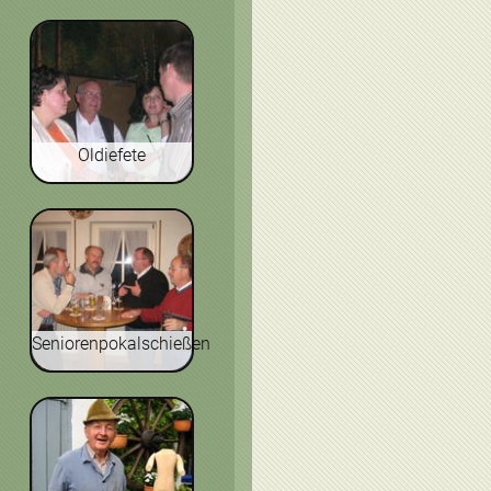
Oldiefete
Seniorenpokalschießen