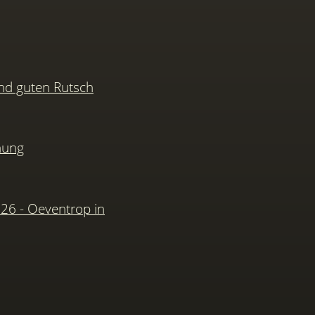
nd guten Rutsch
hung
026 - Oeventrop in