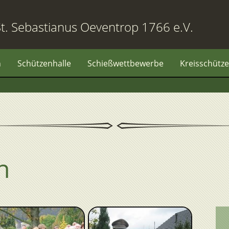
t. Sebastianus Oeventrop 1766 e.V.
n
Schützenhalle
Schießwettbewerbe
Kreisschütze
n