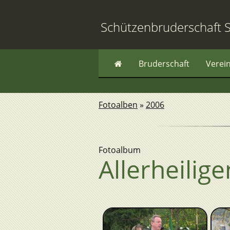
Schützenbruderschaft S
Bruderschaft
Verei
Fotoalben
»
2006
Fotoalbum
Allerheilige