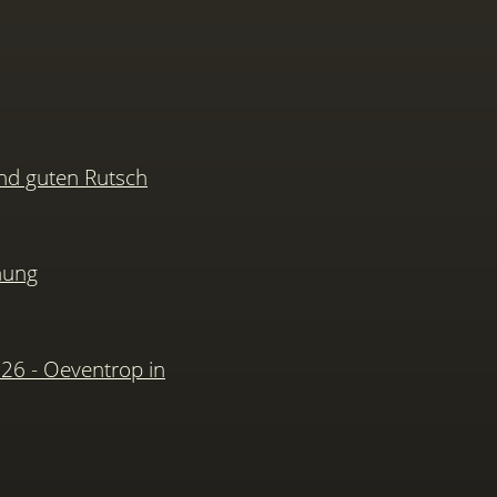
nd guten Rutsch
hung
026 - Oeventrop in