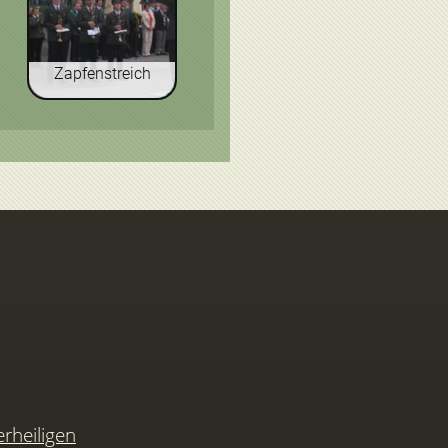
Zapfenstreich
rheiligen