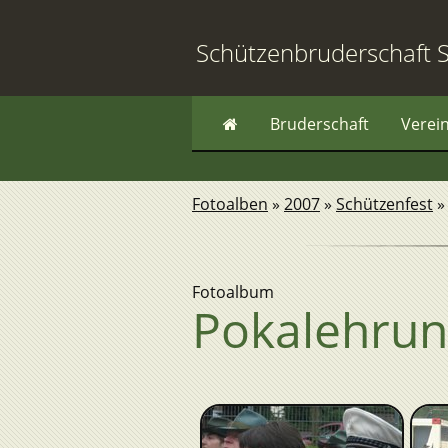
Schützenbruderschaft S
Bruderschaft
Verei
Fotoalben
»
2007
»
Schützenfest
Fotoalbum
Pokalehru