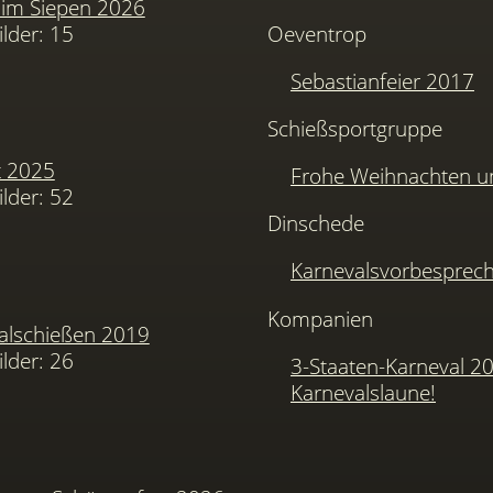
im Siepen 2026
ilder: 15
Oeventrop
Sebastianfeier 2017
Schießsportgruppe
t 2025
Frohe Weihnachten u
ilder: 52
Dinschede
Karnevalsvorbesprec
Kompanien
alschießen 2019
ilder: 26
3-Staaten-Karneval 2
Karnevalslaune!