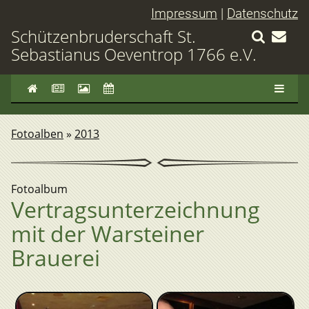
Impressum
|
Datenschutz
Schützenbruderschaft St.
Sebastianus Oeventrop 1766 e.V.
Fotoalben
»
2013
Fotoalbum
Vertragsunterzeichnung
mit der Warsteiner
Brauerei