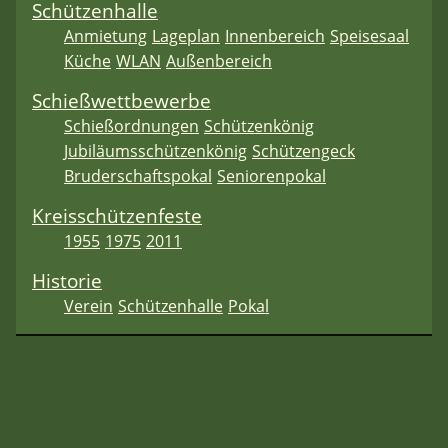
Schützenhalle
Anmietung
Lageplan
Innenbereich
Speisesaal
Küche
WLAN
Außenbereich
Schießwettbewerbe
Schießordnungen
Schützenkönig
Jubiläumsschützenkönig
Schützengeck
Bruderschaftspokal
Seniorenpokal
Kreisschützenfeste
1955
1975
2011
Historie
Verein
Schützenhalle
Pokal