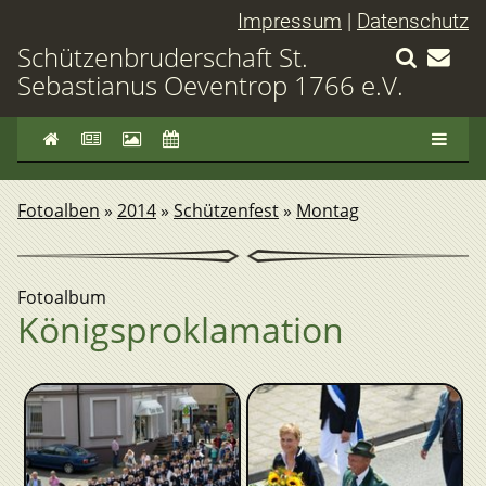
Impressum
|
Datenschutz
Schützenbruderschaft St.
Sebastianus Oeventrop 1766 e.V.
Fotoalben
»
2014
»
Schützenfest
»
Montag
Fotoalbum
Königsproklamation