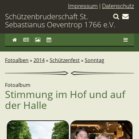
Impressum
|
Datenschutz
Schützenbruderschaft St.
Sebastianus Oeventrop 1766 e.V.
Fotoalben
»
2014
»
Schützenfest
»
Sonntag
Fotoalbum
Stimmung im Hof und auf
der Halle