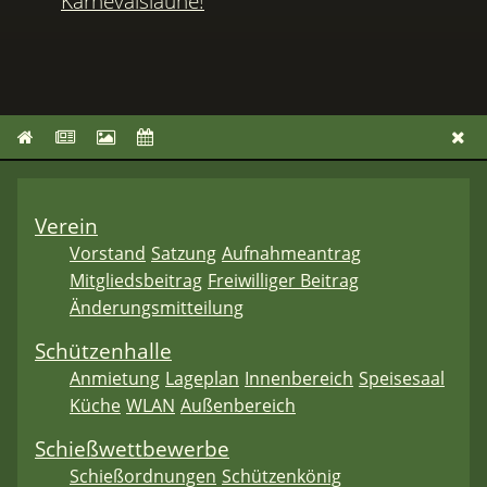
Karnevalslaune!
Verein
Vorstand
Satzung
Aufnahmeantrag
Mitgliedsbeitrag
Freiwilliger Beitrag
Änderungsmitteilung
Schützenhalle
Anmietung
Lageplan
Innenbereich
Speisesaal
Küche
WLAN
Außenbereich
Schießwettbewerbe
Schießordnungen
Schützenkönig