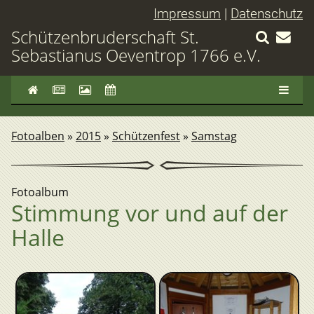
Impressum
|
Datenschutz
Schützenbruderschaft St.
Sebastianus Oeventrop 1766 e.V.
Fotoalben
»
2015
»
Schützenfest
»
Samstag
Fotoalbum
Stimmung vor und auf der
Halle