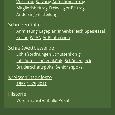
Vorstand
Satzung
Aufnahmeantrag
Mitgliedsbeitrag
Freiwilliger Beitrag
Änderungsmitteilung
Schützenhalle
Anmietung
Lageplan
Innenbereich
Speisesaal
Küche
WLAN
Außenbereich
Schießwettbewerbe
Schießordnungen
Schützenkönig
Jubiläumsschützenkönig
Schützengeck
Bruderschaftspokal
Seniorenpokal
Kreisschützenfeste
1955
1975
2011
Historie
Verein
Schützenhalle
Pokal