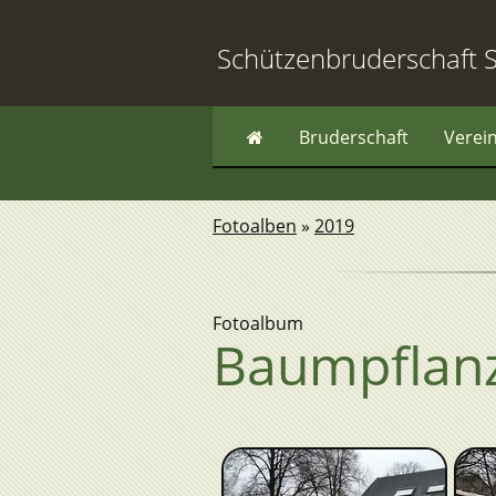
Schützenbruderschaft S
Bruderschaft
Verei
Fotoalben
»
2019
Fotoalbum
Baumpflanz