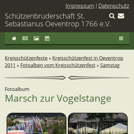
Impressum
|
Datenschutz
Schützenbruderschaft St.
Sebastianus Oeventrop 1766 e.V.
Kreisschützenfeste
»
Kreisschützenfest in Oeventrop
2011
»
Fotoalben vom Kreisschützenfest
»
Samstag
Fotoalbum
Marsch zur Vogelstange