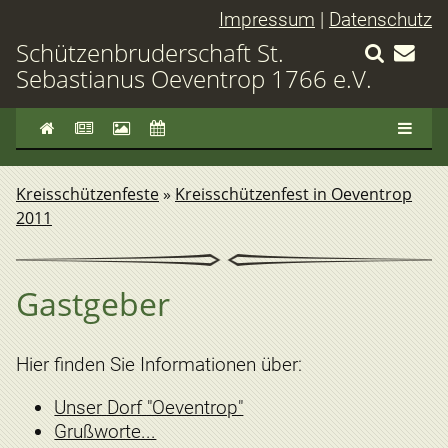
Impressum
|
Datenschutz
Schützenbruderschaft St.
Sebastianus Oeventrop 1766 e.V.
Kreisschützenfeste
»
Kreisschützenfest in Oeventrop
2011
Gastgeber
Hier finden Sie Informationen über:
Unser Dorf "Oeventrop"
Grußworte...