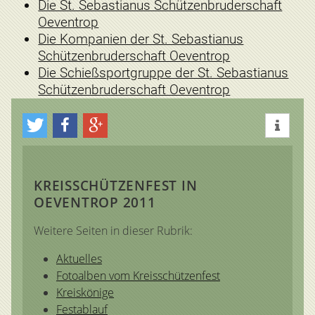
Die St. Sebastianus Schützenbruderschaft
Oeventrop
Die Kompanien der St. Sebastianus
Schützenbruderschaft Oeventrop
Die Schießsportgruppe der St. Sebastianus
Schützenbruderschaft Oeventrop
KREISSCHÜTZENFEST IN
OEVENTROP 2011
Weitere Seiten in dieser Rubrik:
Aktuelles
Fotoalben vom Kreisschützenfest
Kreiskönige
Festablauf