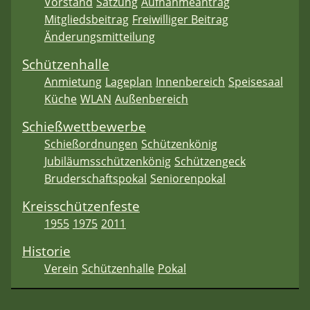
Vorstand
Satzung
Aufnahmeantrag
Mitgliedsbeitrag
Freiwilliger Beitrag
Änderungsmitteilung
Schützenhalle
Anmietung
Lageplan
Innenbereich
Speisesaal
Küche
WLAN
Außenbereich
Schießwettbewerbe
Schießordnungen
Schützenkönig
Jubiläumsschützenkönig
Schützengeck
Bruderschaftspokal
Seniorenpokal
Kreisschützenfeste
1955
1975
2011
Historie
Verein
Schützenhalle
Pokal