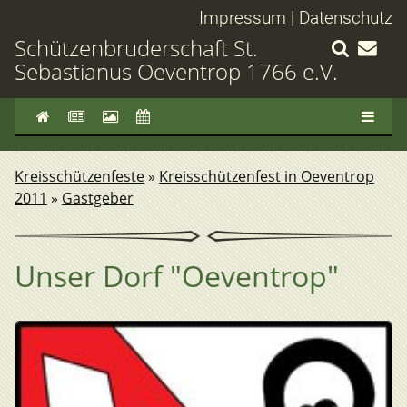
Impressum
|
Datenschutz
Schützenbruderschaft St.
Sebastianus Oeventrop 1766 e.V.
Kreisschützenfeste
»
Kreisschützenfest in Oeventrop
2011
»
Gastgeber
Unser Dorf "Oeventrop"